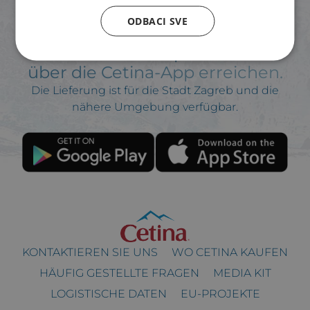
ODBACI SVE
Unseren Webshop können Sie
über die Cetina-App erreichen.
Die Lieferung ist für die Stadt Zagreb und die
nähere Umgebung verfügbar.
KONTAKTIEREN SIE UNS
WO CETINA KAUFEN
HÄUFIG GESTELLTE FRAGEN
MEDIA KIT
LOGISTISCHE DATEN
EU-PROJEKTE