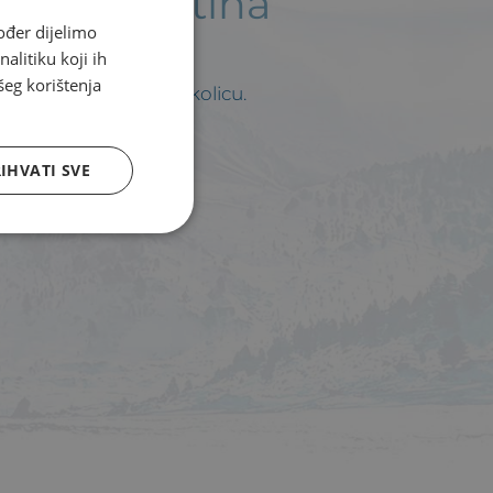
 putem Cetina
ođer dijelimo
CROATIAN
alitiku koji ih
ENGLISH
šeg korištenja
grad Zagreb i bližu okolicu.
IHVATI SVE