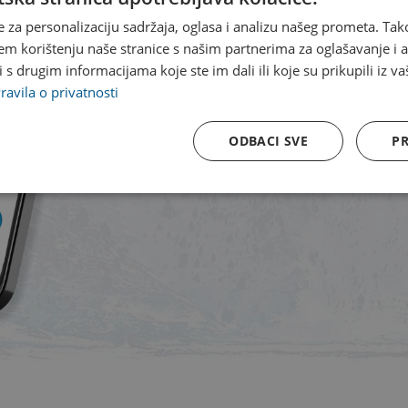
pristupiti
e za personalizaciju sadržaja, oglasa i analizu našeg prometa. Tak
aplikacije.
em korištenju naše stranice s našim partnerima za oglašavanje i an
s drugim informacijama koje ste im dali ili koje su prikupili iz va
Dostava je dostupna za 
ravila o privatnosti
ODBACI SVE
PR