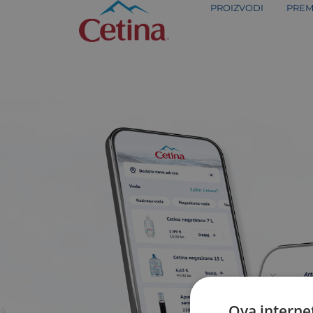
PROIZVODI
PREM
GothamRnd-Medium_
GothamRnd-Medium_Web
Ova internet