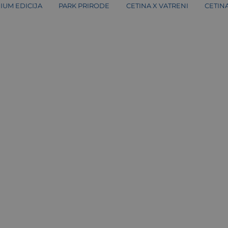
IUM EDICIJA
PARK PRIRODE
CETINA X VATRENI
CETIN