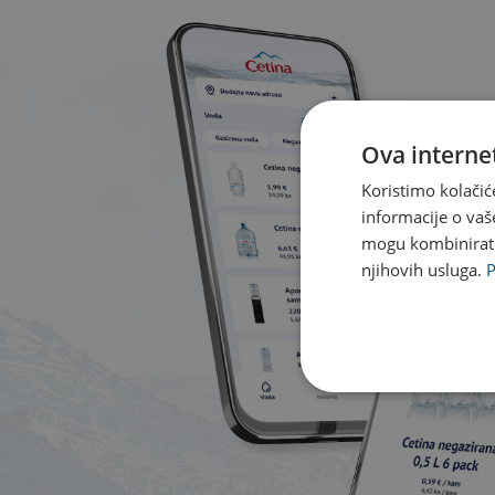
Ova internet
Koristimo kolačić
informacije o vaš
mogu kombinirati 
njihovih usluga.
P