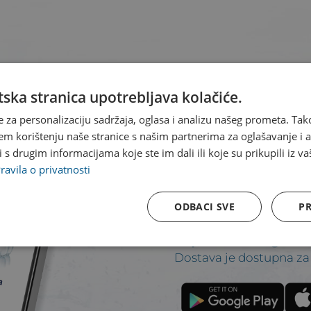
ska stranica upotrebljava kolačiće.
e za personalizaciju sadržaja, oglasa i analizu našeg prometa. Tak
em korištenju naše stranice s našim partnerima za oglašavanje i an
s drugim informacijama koje ste im dali ili koje su prikupili iz va
Našem we
ravila o privatnosti
pristupiti
ODBACI SVE
PR
aplikacije.
Dostava je dostupna za 