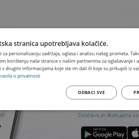
ska stranica upotrebljava kolačiće.
e za personalizaciju sadržaja, oglasa i analizu našeg prometa. Tak
em korištenju naše stranice s našim partnerima za oglašavanje i an
s drugim informacijama koje ste im dali ili koje su prikupili iz va
Našem we
ravila o privatnosti
pristupiti
ODBACI SVE
PR
aplikacije.
Dostava je dostupna za 