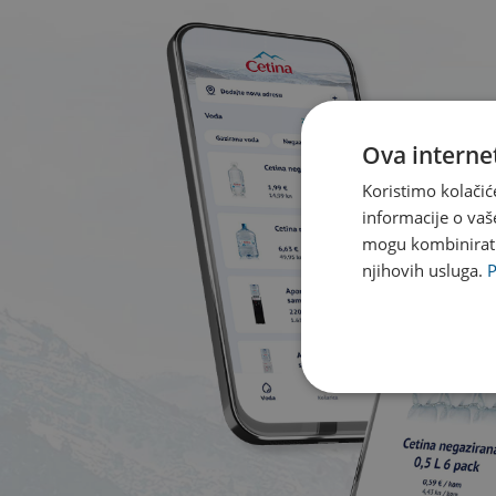
Ova internet
Koristimo kolačić
informacije o vaš
mogu kombinirati 
njihovih usluga.
P