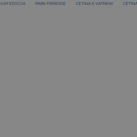
IUM EDICIJA
PARK PRIRODE
CETINA X VATRENI
CETIN