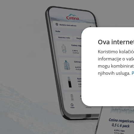
Ova internet
Koristimo kolačić
informacije o vaš
mogu kombinirati 
njihovih usluga.
P