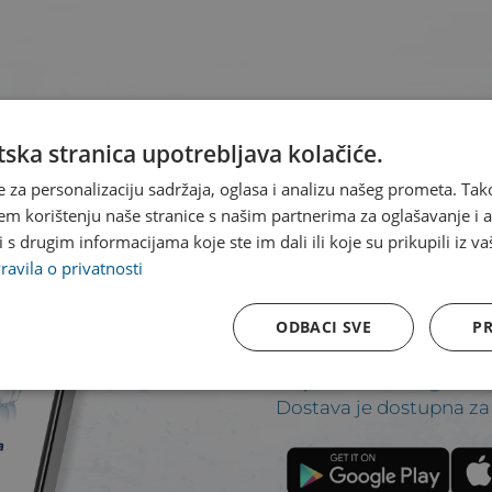
ska stranica upotrebljava kolačiće.
e za personalizaciju sadržaja, oglasa i analizu našeg prometa. Tak
em korištenju naše stranice s našim partnerima za oglašavanje i an
s drugim informacijama koje ste im dali ili koje su prikupili iz va
Našem we
ravila o privatnosti
pristupiti
ODBACI SVE
PR
aplikacije.
Dostava je dostupna za 