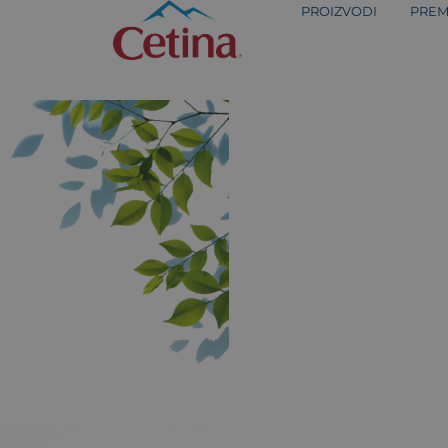
PROIZVODI
PREM
shapelisce