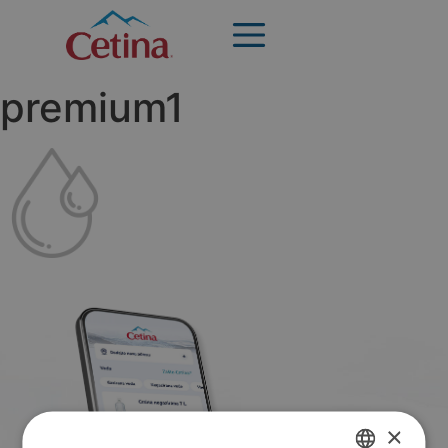
premium1
×