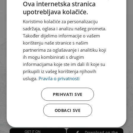
Ova internetska stranica
upotrebljava kolačiće.
CROATIAN
Koristimo kolačiće za personalizaciju
ENGLISH
sadržaja, oglasa i analizu našeg prometa.
Također dijelimo informacije o vašem
korištenju naše stranice s našim
partnerima za oglašavanje i analitiku koji
ih mogu kombinirati s drugim
informacijama koje ste im dali ili koje su
prikupili iz vašeg korištenja njihovih
usluga.
Pravila o privatnosti
PRIHVATI SVE
Našem webshopu možete
pristupiti putem Cetina aplikacije.
ODBACI SVE
Dostava je dostupna za grad Zagreb i bližu okolicu.