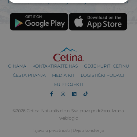
Dostava je dostupna za grad Zagreb i bližu okolicu.
O NAMA
KONTAKTIRAJTE NAS
GDJE KUPITI CETINU
ČESTA PITANJA
MEDIA KIT
LOGISTIČKI PODACI
EU PROJEKTI
©2026 Cetina. Naturalis d.o.o. Sva prava pridržana. Izrada:
weblogic
Izjava o privatnosti
|
Uvjeti korištenja