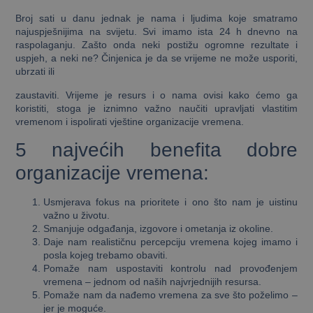
Broj sati u danu jednak je nama i ljudima koje smatramo
najuspješnijima na svijetu. Svi imamo ista 24 h dnevno na
raspolaganju. Zašto onda neki postižu ogromne rezultate i
uspjeh, a neki ne? Činjenica je da se vrijeme ne može usporiti,
ubrzati ili
zaustaviti. Vrijeme je resurs i o nama ovisi kako ćemo ga
koristiti, stoga je iznimno važno naučiti upravljati vlastitim
vremenom i ispolirati vještine organizacije vremena.
5 najvećih benefita dobre
organizacije vremena:
Usmjerava fokus na prioritete i ono što nam je uistinu
važno u životu.
Smanjuje odgađanja, izgovore i ometanja iz okoline.
Daje nam realističnu percepciju vremena kojeg imamo i
posla kojeg trebamo obaviti.
Pomaže nam uspostaviti kontrolu nad provođenjem
vremena – jednom od naših najvrjednijih resursa.
Pomaže nam da nađemo vremena za sve što poželimo –
jer je moguće.