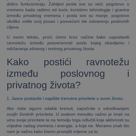
dobro funkcioniraju. Zahtjevi posla sve su veći, pogotovo u
vremenu kada radimo od kuće, koristimo tehnologije i granice
između privatnog vremena i posla sve su manje, pogotovo
ukoliko volite svoj posao i posvećeni ste ostvarenju poslovnih
ciljeva.
U ovom tekstu, proći ćemo kroz načine kako uspostaviti
ravnotežu između posvećenosti poslu kojeg obavljamo i
održavanja zdravog i sretnog privatnog života.
Kako postići ravnotežu
između poslovnog i
privatnog života?
1. Jasno postavite i napišite trenutne prioritete u svom životu
Ako niste sigurni odakle krenuti, započnite s određivanjem
svojih životnih prioriteta. U svakom trenutku važno je imati na
umu svoje prioritete te na temelju toga odlučiti koje aktivnosti su
vrijedne našeg vremena i energije, a koje ne. Moramo znati što
nam je važno kako bismo pronašli vrijeme za to.