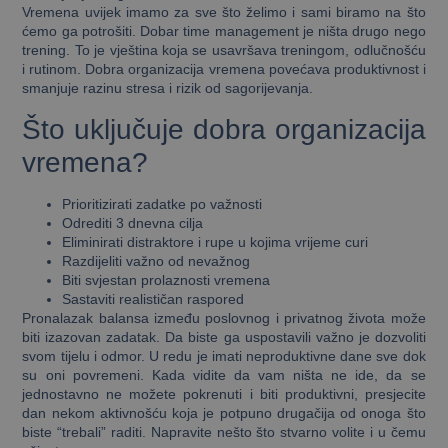
Vremena uvijek imamo za sve što želimo i sami biramo na što
ćemo ga potrošiti. Dobar time management je ništa drugo nego
trening. To je vještina koja se usavršava treningom, odlučnošću
i rutinom. Dobra organizacija vremena povećava produktivnost i
smanjuje razinu stresa i rizik od sagorijevanja.
Što uključuje dobra organizacija
vremena?
Prioritizirati zadatke po važnosti
Odrediti 3 dnevna cilja
Eliminirati distraktore i rupe u kojima vrijeme curi
Razdijeliti važno od nevažnog
Biti svjestan prolaznosti vremena
Sastaviti realističan raspored
Pronalazak balansa između poslovnog i privatnog života može
biti izazovan zadatak. Da biste ga uspostavili važno je dozvoliti
svom tijelu i odmor. U redu je imati neproduktivne dane sve dok
su oni povremeni. Kada vidite da vam ništa ne ide, da se
jednostavno ne možete pokrenuti i biti produktivni, presjecite
dan nekom aktivnošću koja je potpuno drugačija od onoga što
biste “trebali” raditi. Napravite nešto što stvarno volite i u čemu