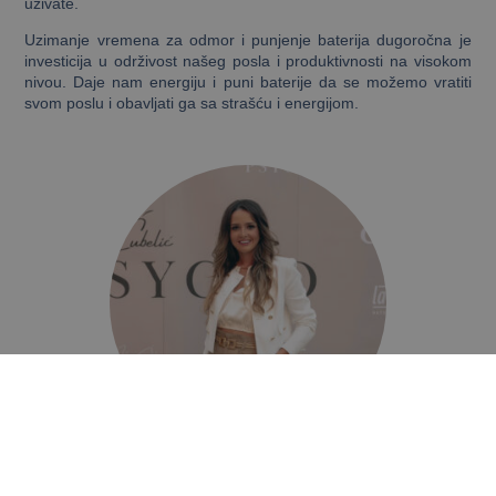
uživate.
Uzimanje vremena za odmor i punjenje baterija dugoročna je
investicija u održivost našeg posla i produktivnosti na visokom
nivou. Daje nam energiju i puni baterije da se možemo vratiti
svom poslu i obavljati ga sa strašću i energijom.
Jelena Ćubelić