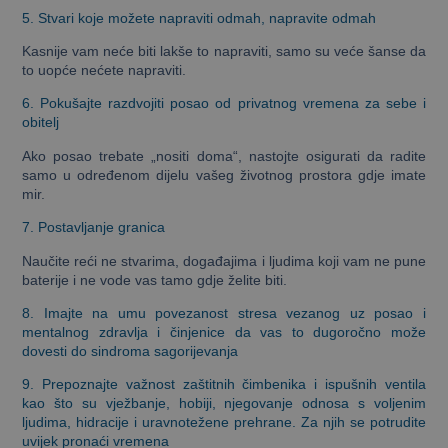
5. Stvari koje možete napraviti odmah, napravite odmah
Kasnije vam neće biti lakše to napraviti, samo su veće šanse da
to uopće nećete napraviti.
6. Pokušajte razdvojiti posao od privatnog vremena za sebe i
obitelj
Ako posao trebate „nositi doma“, nastojte osigurati da radite
samo u određenom dijelu vašeg životnog prostora gdje imate
mir.
7. Postavljanje granica
Naučite reći ne stvarima, događajima i ljudima koji vam ne pune
baterije i ne vode vas tamo gdje želite biti.
8. Imajte na umu povezanost stresa vezanog uz posao i
mentalnog zdravlja i činjenice da vas to dugoročno može
dovesti do sindroma sagorijevanja
9. Prepoznajte važnost zaštitnih čimbenika i ispušnih ventila
kao što su vježbanje, hobiji, njegovanje odnosa s voljenim
ljudima,
hidracije
i uravnotežene prehrane. Za njih se potrudite
uvijek pronaći vremena