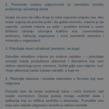
2. Preuzmite osobnu odgovornost za ravnotežu između
poslovnog i privatnog života
Imajte na umu da nitko drugi to neće napraviti umjesto vas. Ako
imate osjećaj da previše jurite i da gubite kontrolu, vrijeme je da
usporite, uzmete vrijeme za sebe i posebno brinete o svom
fizičkom zdravlju (dovoljna količina sna, uravnotežena
prehrana,
hidracija organizma
i unos potrebnih vitamina i
minerala u organizam).
3. Pokušajte stvari odrađivati ‘pametno, ne dugo’
Odredite određeno vrijeme po svakom zadatku – i pokušajte
smanjiti manje produktivne aktivnosti i distraktore koji vam
obično oduzimaju puno vremena. Uočite gdje vam vrijeme ‘curi’
i koje aktivnosti zaista trebate odraditi, a koje ne.
4. Planirajte obaveze i koristite kalendare u formatu koji vam
odgovara
Pomaže vam da imate izoštreniji fokus i veću kontrolu nad
svojim vremenom. Danas postoji mnogo različitih alata i
aplikacija koji su odlična podrška u planiranju. Pronađite onu
koja vam najviše odgovara i krenite ju aktivno koristiti.