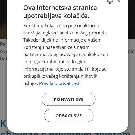
×
Ova internetska stranica
upotrebljava kolačiće.
CROATIAN
Koristimo kolačiće za personalizaciju
ENGLISH
sadržaja, oglasa i analizu našeg prometa.
Također dijelimo informacije o vašem
Psihologinja Jelena Ćubelić vodi vas kroz savjete kako
korištenju naše stranice s našim
ove godine zaista iskoristiti godišnji odmor i napuniti svoje
partnerima za oglašavanje i analitiku koji
baterije za sve nove izazove koji vas čekaju nakon ljeta.
ih mogu kombinirati s drugim
informacijama koje ste im dali ili koje su
prikupili iz vašeg korištenja njihovih
usluga.
Pravila o privatnosti
PRIHVATI SVE
ODBACI SVE
Kako pomiriti poslovne
obaveze s privatnim životom