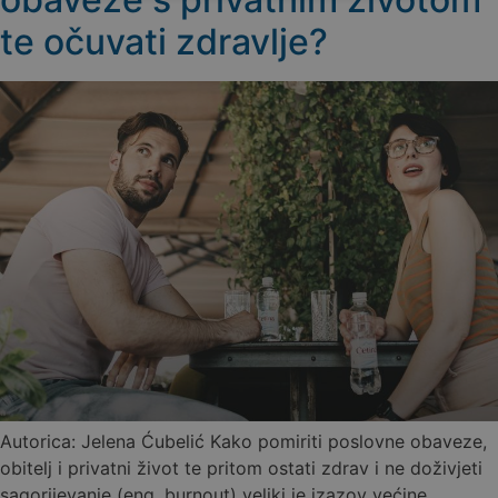
te očuvati zdravlje?
Autorica: Jelena Ćubelić Kako pomiriti poslovne obaveze,
obitelj i privatni život te pritom ostati zdrav i ne doživjeti
sagorijevanje (eng. burnout) veliki je izazov većine